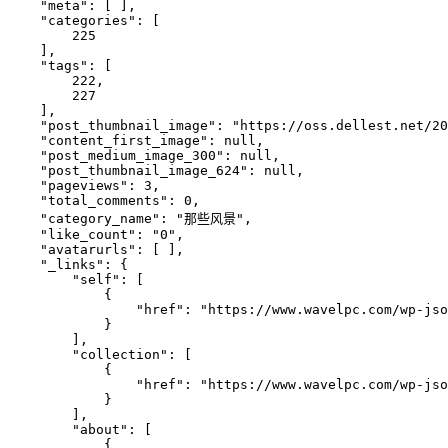
    "meta": [ ], 

    "categories": [

        225

    ], 

    "tags": [

        222, 

        227

    ], 

    "post_thumbnail_image": "https://oss.dellest.net/20
    "content_first_image": null, 

    "post_medium_image_300": null, 

    "post_thumbnail_image_624": null, 

    "pageviews": 3, 

    "total_comments": 0, 

    "category_name": "那些风景", 

    "like_count": "0", 

    "avatarurls": [ ], 

    "_links": {

        "self": [

            {

                "href": "https://www.wavelpc.com/wp-jso
            }

        ], 

        "collection": [

            {

                "href": "https://www.wavelpc.com/wp-jso
            }

        ], 

        "about": [

            {
