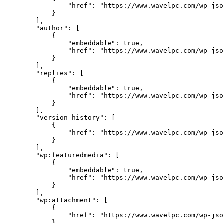
                "href": "https://www.wavelpc.com/wp-jso
            }

        ], 

        "author": [

            {

                "embeddable": true, 

                "href": "https://www.wavelpc.com/wp-jso
            }

        ], 

        "replies": [

            {

                "embeddable": true, 

                "href": "https://www.wavelpc.com/wp-jso
            }

        ], 

        "version-history": [

            {

                "href": "https://www.wavelpc.com/wp-jso
            }

        ], 

        "wp:featuredmedia": [

            {

                "embeddable": true, 

                "href": "https://www.wavelpc.com/wp-jso
            }

        ], 

        "wp:attachment": [

            {

                "href": "https://www.wavelpc.com/wp-jso
            }
